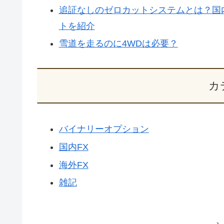
追証なしのゼロカットシステムとは？国
トを紹介
雪道を走るのに4WDは必要？
カ
バイナリーオプション
国内FX
海外FX
雑記