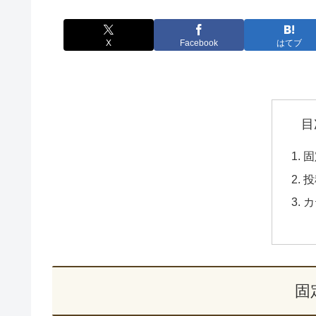
X
Facebook
はてブ
目
固
投
カ
固